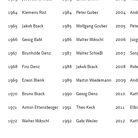
1964
Klemens Rist
1984
Peter Guber
2004
And
1965
Jakob Brack
1985
Wolfgang Gruber
2005
Pet
1966
Georg Babl
1986
Walter Mikschl
2006
Jürg
1967
Brunhilde Denz
1987
Walter Schießl
2007
Sonj
1968
Fini Denz
1988
Jakob Brack
2008
Robe
1969
Erwin Blenk
1989
Martin Wiedemann
2009
And
1970
Bruno Brack
1990
Georg Denz
2010
Kath
1971
Armin Ettensberger
1991
Theo Keck
2011
Elfr
1972
Walter Mikschl
1992
Gabi Weiler
2012
Kath