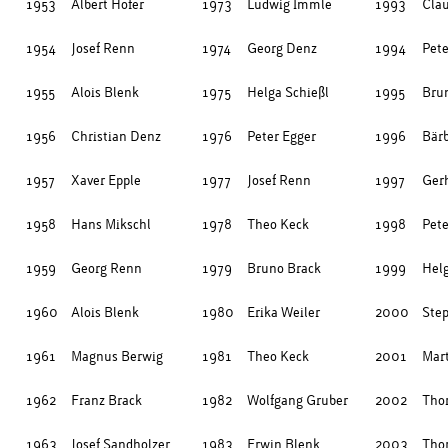
1953
Albert Hofer
1973
Ludwig Immle
1993
Cla
1954
Josef Renn
1974
Georg Denz
1994
Pet
1955
Alois Blenk
1975
Helga Schießl
1995
Bru
1956
Christian Denz
1976
Peter Egger
1996
Bär
1957
Xaver Epple
1977
Josef Renn
1997
Ger
1958
Hans Mikschl
1978
Theo Keck
1998
Pet
1959
Georg Renn
1979
Bruno Brack
1999
Helg
1960
Alois Blenk
1980
Erika Weiler
2000
Ste
1961
Magnus Berwig
1981
Theo Keck
2001
Mart
1962
Franz Brack
1982
Wolfgang Gruber
2002
Tho
1963
Josef Sandholzer
1983
Erwin Blenk
2003
Tho