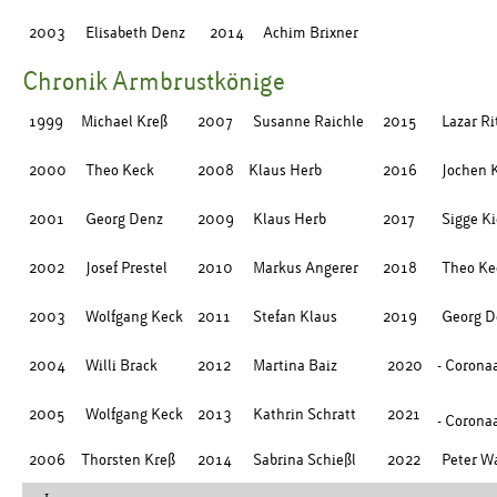
2003
Elisabeth Denz
2014
Achim Brixner
Chronik Armbrustkönige
1999
Michael Kreß
2007
Susanne Raichle
2015
Lazar Ri
2000
Theo Keck
2008
Klaus Herb
2016
Jochen 
2001
Georg Denz
2009
Klaus Herb
2017
Sigge Ki
2002
Josef Prestel
2010
Markus Angerer
2018
Theo Ke
2003
Wolfgang Keck
2011
Stefan Klaus
2019
Georg D
2004
Willi Brack
2012
Martina Baiz
2020
- Coronaa
2005
Wolfgang Keck
2013
Kathrin Schratt
2021
- Coronaa
2006
Thorsten Kreß
2014
Sabrina Schießl
2022
Peter W